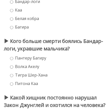
Бандар-логи
Каа
Белая кобра
Багира
Кого больше смерти боялись Бандар-
логи, укравшие мальчика?
Пантеру Багиру
Волка Акелу
Тигра Шер-Хана
Питона Каа
Какой хищник постоянно нарушал
Закон Джунглей и охотился на человека?