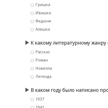
Гришка
Ивашка
Федюня
Алешка
К какому литературному жанру 
Рассказ
Роман
Новелла
Легенда
В каком году было написано пр
1937
1941