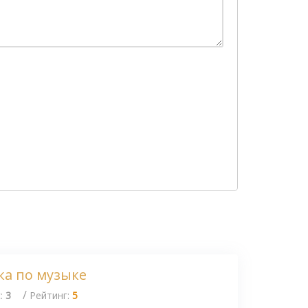
ка по музыке
/
с:
3
Рейтинг:
5