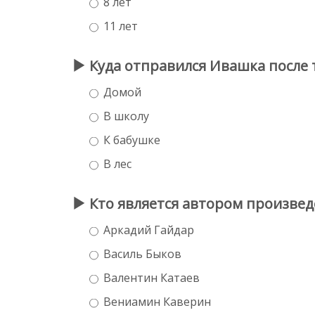
8 лет
11 лет
Куда отправился Ивашка после т
Домой
В школу
К бабушке
В лес
Кто является автором произвед
Аркадий Гайдар
Василь Быков
Валентин Катаев
Вениамин Каверин