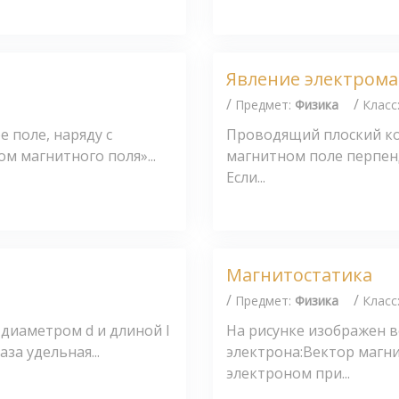
Явление электром
/
/
Предмет:
Физика
Класс
 поле, наряду с
Проводящий плоский ко
м магнитного поля»...
магнитном поле перпен
Если...
Магнитостатика
/
/
Предмет:
Физика
Класс
диаметром d и длиной l
На рисунке изображен 
за удельная...
электрона:Вектор магн
электроном при...