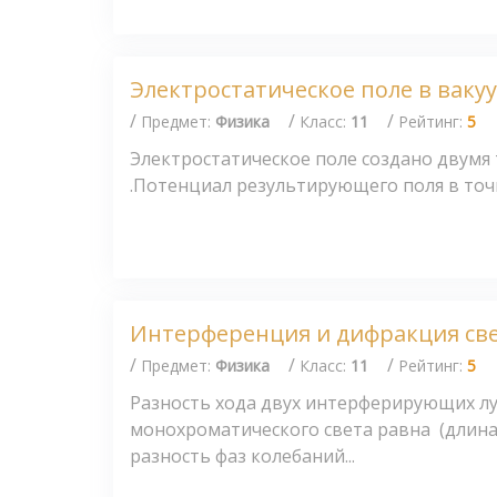
Электростатическое поле в ваку
/
/
/
Предмет:
Физика
Класс:
11
Рейтинг:
5
Электростатическое поле создано двумя
.Потенциал результирующего поля в точке
Интерференция и дифракция св
/
/
/
Предмет:
Физика
Класс:
11
Рейтинг:
5
Разность хода двух интерферирующих л
монохроматического света равна (длина
разность фаз колебаний...