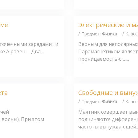
уме
Электрические и м
/
/
Предмет:
Физика
Класс
 точечными зарядами: и
Верным для неполярных
 А равен … Два...
Парамагнетиком являет
проницаемостью …...
ета
Свободные и выну
/
/
Предмет:
Физика
Класс
учей
Маятник совершает вын
 волны). При этом
подчиняются дифферен
частоты вынуждающей..