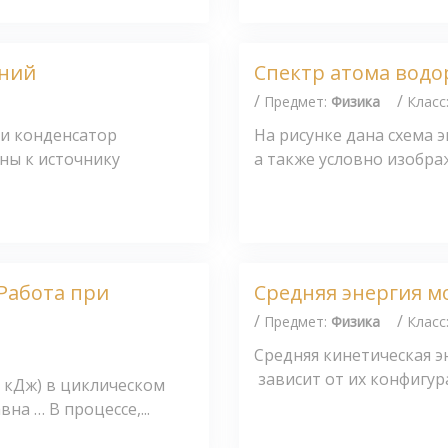
аний
Спектр атома водо
/
/
Предмет:
Физика
Класс
 и конденсатор
На рисунке дана схема 
ны к источнику
а также условно изобра
Работа при
Средняя энергия м
/
/
Предмет:
Физика
Класс
Средняя кинетическая э
зависит от их конфигура
 кДж) в циклическом
на … В процессе,...