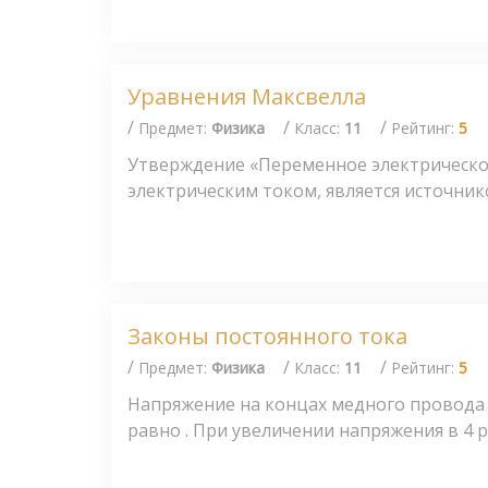
Уравнения Максвелла
/
/
/
Предмет:
Физика
Класс:
11
Рейтинг:
5
Утверждение «Переменное электрическое
электрическим током, является источнико
Законы постоянного тока
/
/
/
Предмет:
Физика
Класс:
11
Рейтинг:
5
Напряжение на концах медного провода 
равно . При увеличении напряжения в 4 ра