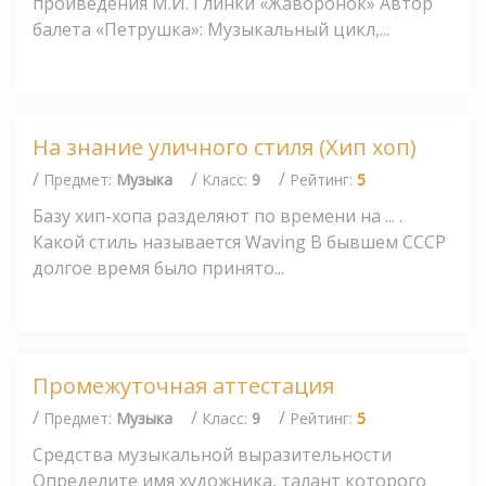
проиведения М.И. Глинки «Жаворонок» Автор
балета «Петрушка»: Музыкальный цикл,...
На знание уличного стиля (Хип хоп)
/
/
/
Предмет:
Музыка
Класс:
9
Рейтинг:
5
Базу хип-хопа разделяют по времени на ... .
Какой стиль называется Waving В бывшем СССР
долгое время было принято...
Промежуточная аттестация
/
/
/
Предмет:
Музыка
Класс:
9
Рейтинг:
5
Средства музыкальной выразительности
Определите имя художника, талант которого