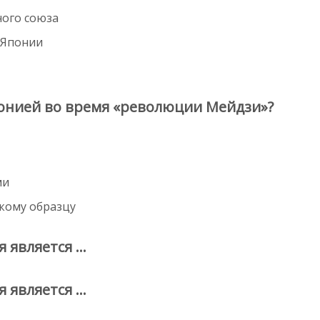
ого союза
 Японии
понией во время «революции Мейдзи»?
ми
кому образцу
 является …
 является …