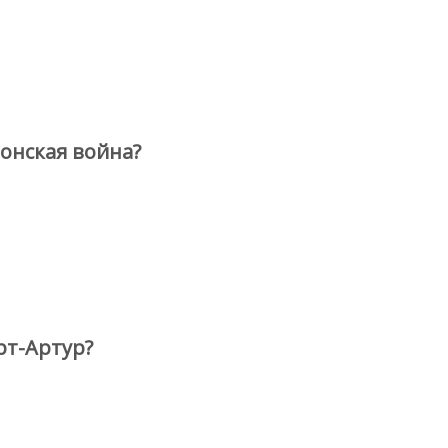
понская война?
рт-Артур?