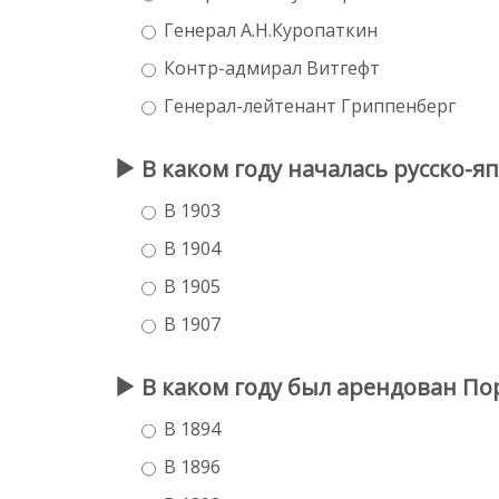
Генерал А.Н.Куропаткин
Контр-адмирал Витгефт
Генерал-лейтенант Гриппенберг
В каком году началась русско-я
В 1903
В 1904
В 1905
В 1907
В каком году был арендован По
В 1894
В 1896