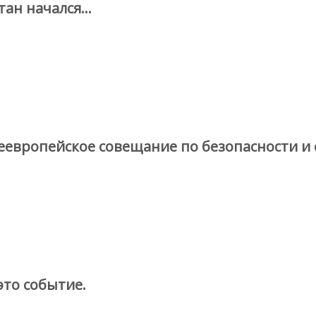
тан начался…
еевропейское совещание по безопасности и 
это событие.