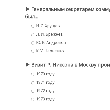
Генеральным секретарем коммун
был…
Н. С. Хрущев
Л. И. Брежнев
Ю. В. Андропов
К. У. Черненко
Визит Р. Никсона в Москву про
1970 году
1971 году
1972 году
1973 году