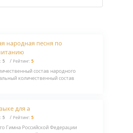
ая народная песня по
питанию
/
с:
5
Рейтинг:
5
ичественный состав народного
мальный количественный состав
зыке для а
/
с:
5
Рейтинг:
5
го Гимна Российской Федерации