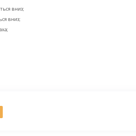
ться вниз;
ся вниз;
аха;