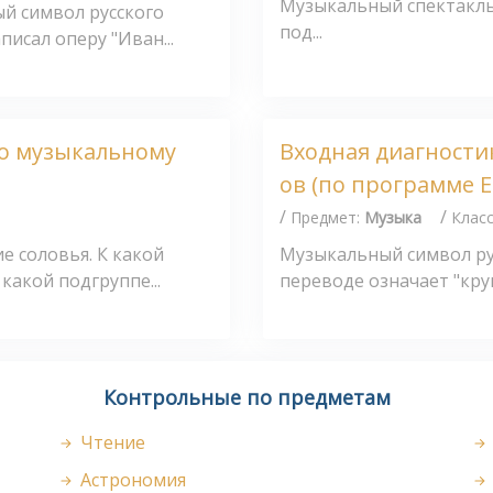
Музыкальный спектакль
ый символ русского
под...
исал оперу "Иван...
по музыкальному
Входная диагности
ов (по программе Е
/
/
Предмет:
Музыка
Клас
е соловья. К какой
Музыкальный символ рус
какой подгруппе...
переводе означает "круг
Контрольные по предметам
Чтение
Астрономия