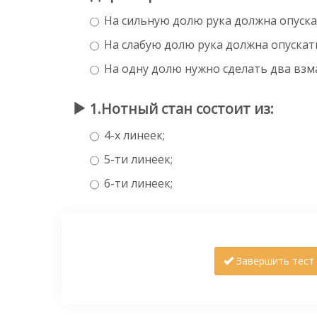
На сильную долю рука должна опуска
На слабую долю рука должна опускать
На одну долю нужно сделать два взм
1.Нотный стан состоит из:
4-х линеек;
5-ти линеек;
6-ти линеек;
Завершить тест