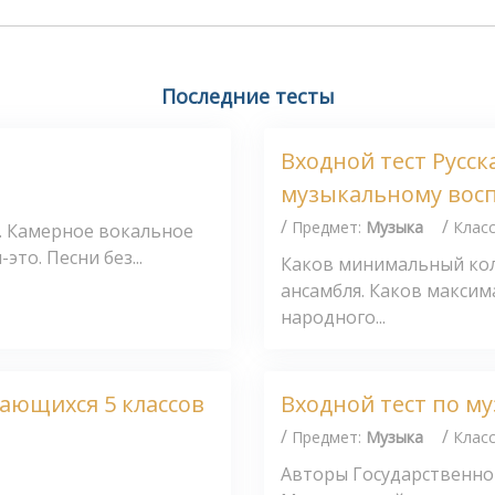
Последние тесты
Входной тест Русск
музыкальному вос
/
/
Предмет:
Музыка
Клас
". Камерное вокальное
то. Песни без...
Каков минимальный кол
ансамбля. Каков макси
народного...
чающихся 5 классов
Входной тест по му
/
/
Предмет:
Музыка
Клас
Авторы Государственно