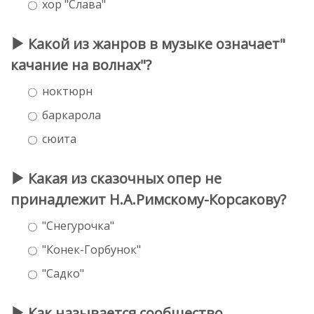
хор "Слава"
Какой из жанров в музыке означает"
качание на волнах"?
ноктюрн
баркарола
сюита
Какая из сказочных опер не
принадлежит Н.А.Римскому-Корсакову?
"Снегурочка"
"Конек-Горбунок"
"Садко"
Как называется сообщество