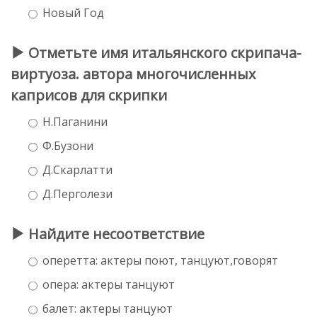
Новый Год
Отметьте имя итальянского скрипача-
виртуоза. автора многочисленных
каприсов для скрипки
Н.Паганини
Ф.Бузони
Д.Скарлатти
Д.Перголези
Найдите несоответствие
оперетта: актеры поют, танцуют,говорят
опера: актеры танцуют
балет: актеры танцуют