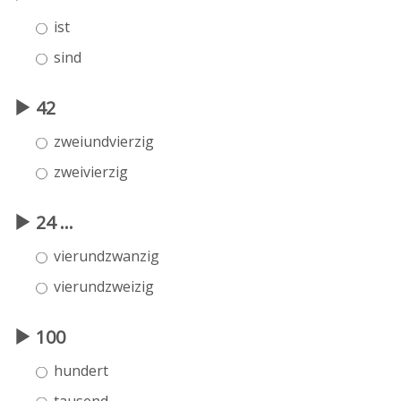
ist
sind
42
zweiundvierzig
zweivierzig
24 ...
vierundzwanzig
vierundzweizig
100
hundert
tausend