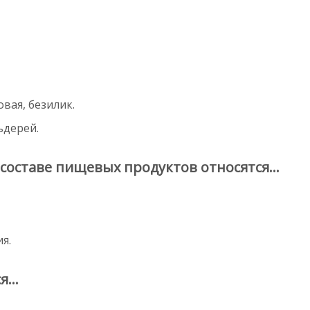
овая, безилик.
ьдерей.
составе пищевых продуктов относятся...
я.
...