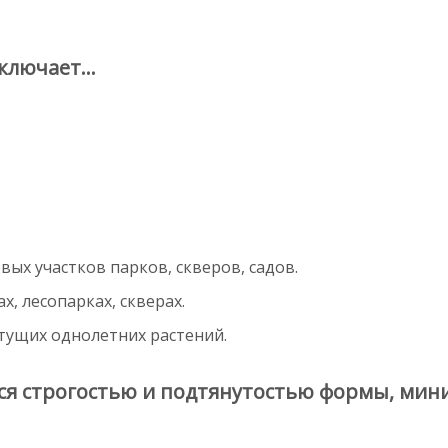
лючает...
ых участков парков, скверов, садов.
, лесопарках, скверах.
етущих однолетних растений.
ся строгостью и подтянутостью формы, мин