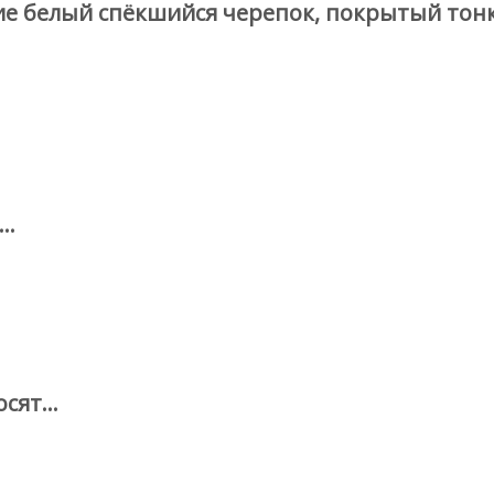
е белый спёкшийся черепок, покрытый тонк
..
сят...