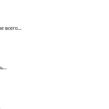
 всего...
...
.