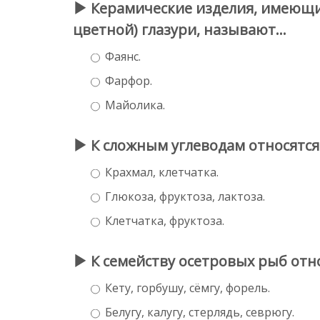
Керамические изделия, имеющи
цветной) глазури, называют...
Фаянс.
Фарфор.
Майолика.
К сложным углеводам относятся.
Крахмал, клетчатка.
Глюкоза, фруктоза, лактоза.
Клетчатка, фруктоза.
К семейству осетровых рыб отно
Кету, горбушу, сёмгу, форель.
Белугу, калугу, стерлядь, севрюгу.