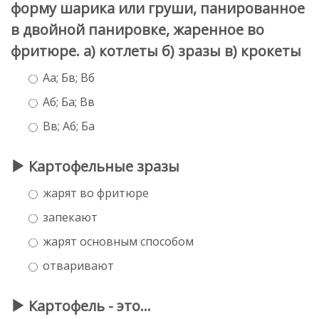
форму шарика или груши, панированное
в двойной панировке, жаренное во
фритюре. а) котлеты б) зразы в) крокеты
Аа; Бв; Вб
Аб; Ба; Вв
Вв; Аб; Ба
Картофельные зразы
жарят во фритюре
запекают
жарят основным способом
отваривают
Картофель - это...