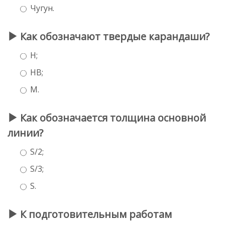
Чугун.
Как обозначают твердые карандаши?
H;
НВ;
М.
Как обозначается толщина основной
линии?
S/2;
S/3;
S.
К подготовительным работам